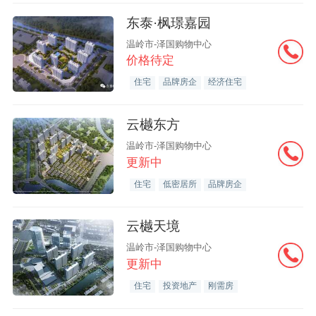
东泰·枫璟嘉园
温岭市-泽国购物中心
价格待定
住宅
品牌房企
经济住宅
云樾东方
温岭市-泽国购物中心
更新中
住宅
低密居所
品牌房企
云樾天境
温岭市-泽国购物中心
更新中
住宅
投资地产
刚需房