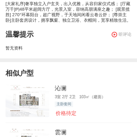
[大家礼序]奢享独立入户玄关，出入优雅，从容归家仪式感； [厅藏
万千]约48平米超阔方厅，光景入室，容纳高朋满座之趣； [观景揽
胜] 270°环幕阳台，超广视野，于天地间闲看云卷云舒； [尊崇主
卧]主卧套房设计，拥享飘窗、独立卫浴、衣帽间，宽享精致生活。
温馨提示
听评论
暂无资料
相似户型
沁澜
3室 2厅 2卫 103㎡（建面）
主卧套间
价格待定
雲澜