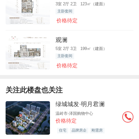
3室 2厅 2卫 123㎡（建面）
主卧套间
价格待定
观澜
5室 2厅 3卫 199㎡（建面）
主卧套间
价格待定
关注此楼盘也关注
绿城城发·明月君澜
温岭市-泽国购物中心
价格待定
住宅
品牌房企
刚需房