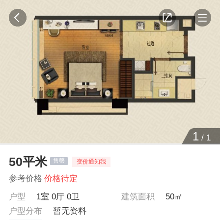
1
/
1
50平米
售罄
变价通知我
参考价格
价格待定
户型
1室 0厅 0卫
建筑面积
50㎡
户型分布
暂无资料